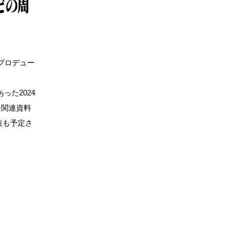
どの周
プロデュー
た2024
な関連資料
表も予定さ