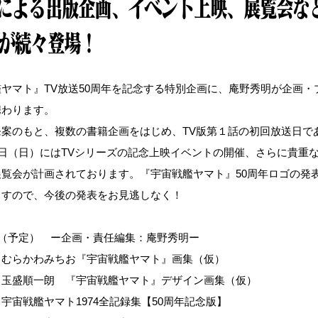
による出版企画、イベント上映、展覧会な
が続々登場！
ヤマト』TV放送50周年を記念する特別企画に、庵野秀明が企画・
携わります。
案のもと、複数の書籍企画をはじめ、TV版第１話の初回放送日であっ
6日（日）にはTVシリーズの記念上映イベントの開催、さらに貴重
展覧会が計画されております。『宇宙戦艦ヤマト』50周年ロゴの発
ますので、今後の発表をお見逃しなく！
画（予定） ー企画・責任編集：庵野秀明ー
】むらかわみちお『宇宙戦艦ヤマト』画集（仮）
】玉盛順一朗 『宇宙戦艦ヤマト』デザイン画集（仮）
宇宙戦艦ヤマト1974全記録集【50周年記念版】