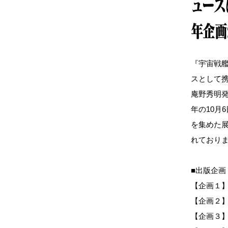
ュース
年企画
『宇宙戦艦
スとして
庵野秀明発
年の10月
を集めた
れており
■出版企
【企画１
【企画２
【企画３】