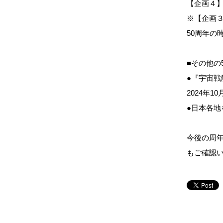
【企画４
※【企画
50周年の
■その他の
●『宇宙戦
2024年
●日本各
今後の周
もご確認