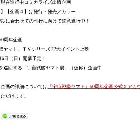
】現在進行中コミカライズ出版企画
３】【企画４】は発行・発売／カラー
時期に合わせての刊行に向けて鋭意進行中！
50周年企画
艦ヤマト』ＴＶシリーズ 記念イベント上映
10月6日（日）開催予定！
地を巡回する「宇宙戦艦ヤマト展」（仮称）企画中
年企画の詳細については
『宇宙戦艦ヤマト』50周年企画公式Ｘアカ
いただけます。