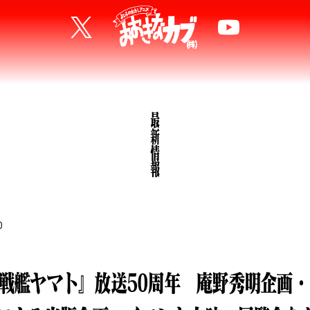
最新情報
0
戦艦ヤマト』放送50周年 庵野秀明企画・