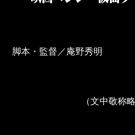
脚本・監督／庵野秀明
（文中敬称