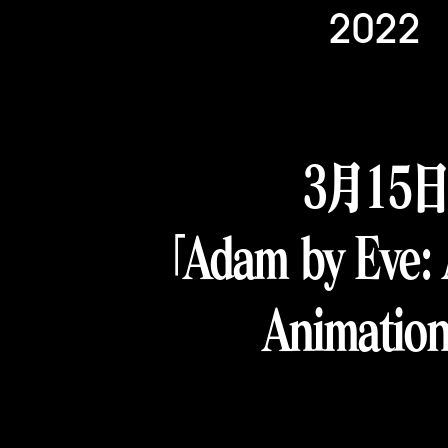
2022
3月15
「Adam by Eve: A
Animatio