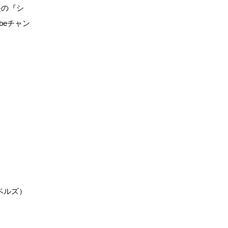
映の『シ
beチャン
ーベルズ）