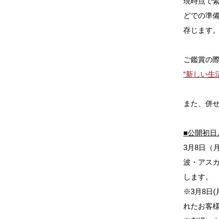
現時点で
どでの準
存じます
ご鑑賞の
“新しい生
また、併
■公開初
3月8日（
波・アス
します。
※3月8日
れたお客