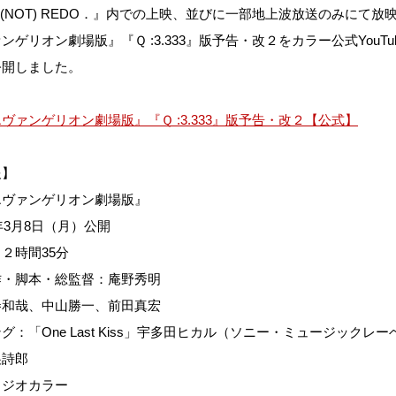
AN (NOT) REDO．』内での上映、並びに一部地上波放送のみにて放
ンゲリオン劇場版』『Ｑ :3.333』版予告・改２をカラー公式YouTu
公開しました。
ヴァンゲリオン劇場版』『Ｑ :3.333』版予告・改２【公式】
報】
エヴァンゲリオン劇場版』
1年3月8日（月）公開
２時間35分
作・脚本・総監督：庵野秀明
巻和哉、中山勝一、前田真宏
グ：「One Last Kiss」宇多田ヒカル（ソニー・ミュージックレ
巣詩郎
タジオカラー