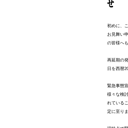
せ
初めに、こ
お見舞い
の皆様へ
再延期の
日を西暦2
緊急事態
様々な検
れている
定に至り