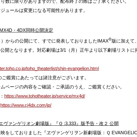
より数に限りがありますので、配布終了の際はご了承ください。
ケジュールは変更になる可能性があります。
MX4D・4DX同時公開決定
®
月）からの公開にて、すでに発表しておりましたIMAX
版に加えて、
時公開となります。対応劇場は3/1（月）正午より以下劇場リストに
ater.toho.co.jp/toho_theaterlist/shin-evangelion.html
のご鑑賞にあたっては諸注意がございます。
ームページの内容をご確認・ご承認のうえ、ご鑑賞ください。
は：
https://www.tohotheater.jp/service/mx4d/
：
https://www.cj4dx.com/jp/
エヴァンゲリオン劇場版』『Ｑ :3.333』版予告・改２ 公開
映をしておりました『ヱヴァンゲリヲン新劇場版：Ｑ EVANGELION: