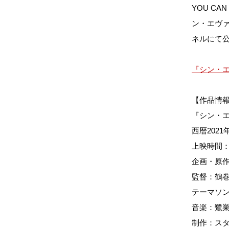
YOU C
ン・エヴァ
ネルにて
『シン・エ
【作品情
『シン・
西暦202
上映時間：
企画・原
監督：鶴
テーマソン
音楽：鷺
制作：ス