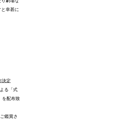
たり劇場な
すと幸甚に
布決定
による「式
）を配布致
をご鑑賞さ