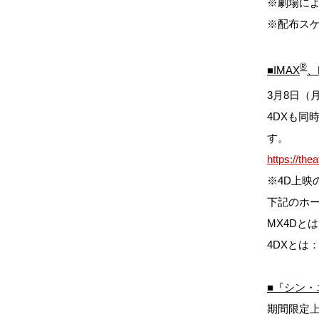
※劇場に
※配布ス
®
■
IMAX
、
3月8日（
4DXも同
す。
https://the
※4D上映
下記のホ
MX4Dと
4DXとは
■『シン・
期間限定上