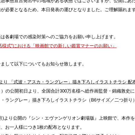
緊急事態宣言発出中の地域がある状態ではございますが、公開にあ
備が必要となるため、本日発表の運びとなりました。ご理解賜れま
。
際は各劇場での感染対策へのご協力をお願い申し上げます。
活様式”における「映画館での新しい鑑賞マナーのお願い」
せまして以下についてもお知らせ致します。
日より
「式波・アスカ・ラングレー」描き下ろしイラストチラシ
配
月）の公開初日より、全国合計300万名様へ総作画監督・錦織敦史
カ・ラングレー」描き下ろしイラストチラシ（B6サイズ／二つ折り
(月)より公開の『シン・エヴァンゲリオン劇場版』上映館で、本作
様、お一人様につき1枚の配布となります。