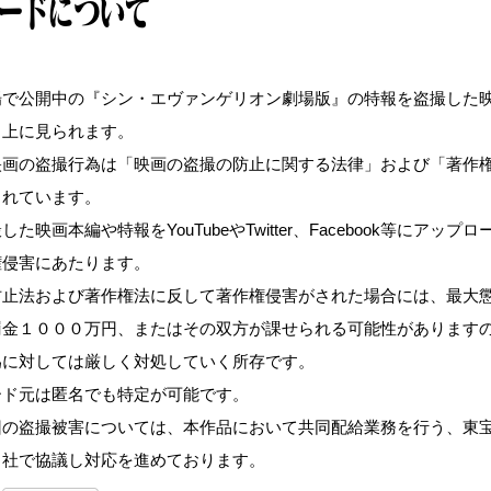
ードについて
場で公開中の『シン・エヴァンゲリオン劇場版』の特報を盗撮した
ト上に見られます。
映画の盗撮行為は「映画の盗撮の防止に関する法律」および「著作
されています。
た映画本編や特報をYouTubeやTwitter、Facebook等にアップ
権侵害にあたります。
防止法および著作権法に反して著作権侵害がされた場合には、最大
罰金１０００万円、またはその双方が課せられる可能性があります
為に対しては厳しく対処していく所存です。
ード元は匿名でも特定が可能です。
回の盗撮被害については、本作品において共同配給業務を行う、東
３社で協議し対応を進めております。