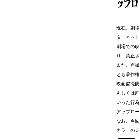
ップロ
現在、劇
ターネッ
劇場での
り、禁止
また、盗撮し
とも著作
映画盗撮
もしくは
いった行
アップロ
なお、今
カラーの