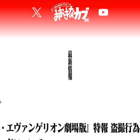
最新情報
6
・エヴァンゲリオン劇場版』特報 盗撮行為