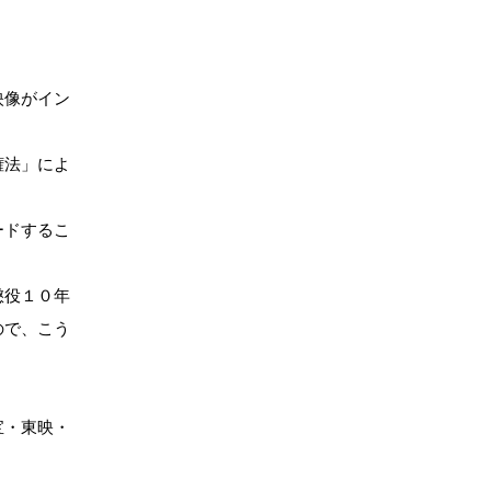
映像がイン
権法」によ
ロードするこ
懲役１０年
ので、こう
宝・東映・